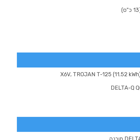
DELTA-Q Q
D מובנה