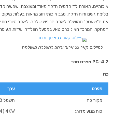
איכותיים, תאורת לד קדמית חזקה מאוד ומעוצבת, שמשה קדמ
בלימת גשם ורוח חזקה, מגב איכותי וזוג מראות בעלות מיקום 
את ה"שאטל" המושלם לאתר הנופש שלכם, לאתר סיורי התייר
המחקר, המרכז האוניברסיטאי, במפעל הפלדה, שדות תעופה וע
לפיילוט קאר גג ארוך ורחב להצללה מושלמת
PC-4 2 מפרט טכני
כח
מפרט
ערך
מקור כח
חשמל 48 וולט AC/DC
כוח מנוע מדורג
4KW (5.4 כ"ס)