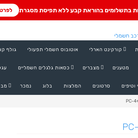
ת בתשלומים בהוראת קבע ללא תפיסת מסגרת
לפרטי
ת
קורקינט הארלי
אוטובוס חשמלי תפעולי
גולף קא
מטענים
מצברים
כסאות גלגלים חשמליים
עגל
 וטיפים
סרטונים
המלצות
בלוג
נמכר
מבצ