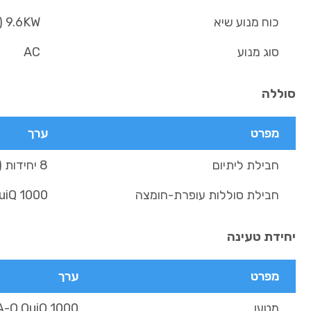
כוח מנוע שיא
9.6KW (13 כ"ס)
סוג מנוע
AC
סוללה
מפרט
ערך
חבילת ליתיום
8 יחידות X6V, TROJAN T-125 (11.52 kWh)
חבילת סוללות עופרת-חומצה
uiQ 1000
יחידת טעינה
מפרט
ערך
מטען
ELTA-Q QuiQ 1000