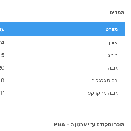
ממדים
מפרט
ער
אורך
324 
רוחב
21.5
גובה
120–2.5
בסיס גלגלים
248
גובה מהקרקע
11 ס"מ
מוכר ומקודם ע"י ארגון ה – PGA