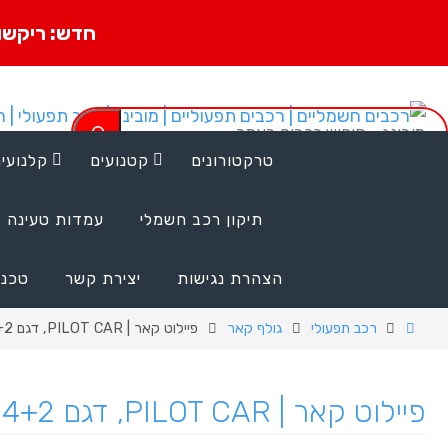
חדש: ריקשו
טרקטורונים
קטנועים
קלנועי
טל' שיווק ומכירות:
077-2312000 ​
​למכירות בוואטסאפ: 055-
תיקון רכב חשמלי
עמדות טעינה
9107720 (הודעות טקסט בלבד!)
הצהרת נגישות
יצירת קשר
טכני
רכב תפעולי
גולף קאר
פיילוט קאר | PILOT CAR, דגם PC-4+2
פיילוט קאר | PILOT CAR, דגם PC-4+2