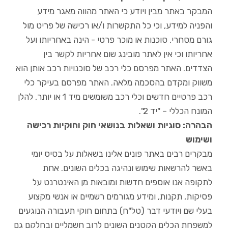
המבקר באתר מבין ויודע כי האתר מהווה מאגר מידע
והפניה למידע, וכי כל התקשרות ו/או רכישה של פריט מול
גורם מסחרי, סוכנות או מוכר פרטי - הינה באחריותו ועל
אחריותו וכי אין לאתר מובינג שום אחריות לקשר בין
הצדדים. האתר מפרסם כלי רכב של סוכנויות רכב אותן הוא
משווק ומקדם בהסכמה מלאה. האתר מפרסם בעיקר כלי
רכב פרטיים חדשים וכלי רכב משומשים מיד 1 או יותר, להלן
המונח הכללי – "יד 2".
הבהרה: סוגיות ושאלות בנושאי חוק וחוקיות רכישה
ושימוש
מבקרים רבים באתר פונים אלינו בשאלות על בסיס יומי
באשר להרשאות שימוש ונהיגה בכלים השונים. אחת
לתקופה אנו אוספים חדשות ומובאות מן האינטרנט על
פסיקות, תקנות, ומידע מגורמים רשמיים או אנשי מקצוע
בעלי שם ויודעי דבר (טל"ח) בתחום חוקי תעבורה הנוגעים
למשפחת הכלים הקטנים השונים לרוב חשמליים ובחלקם גם