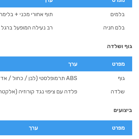
מפרט
ערך
בלמים
תוף אחורי מכני + בלי
בלם חניה
רב נעילה המופעל ברגל
גוף ושלדה
מפרט
ערך
גוף
ABS תרמופלסטי (לבן / כחול / אדום)
שלדה
פלדה עם ציפוי נגד קורוזיה (אלקטר
ביצועים
מפרט
ערך