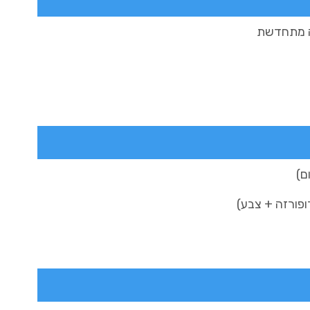
מה מתחדשת
ופורזה + צבע)