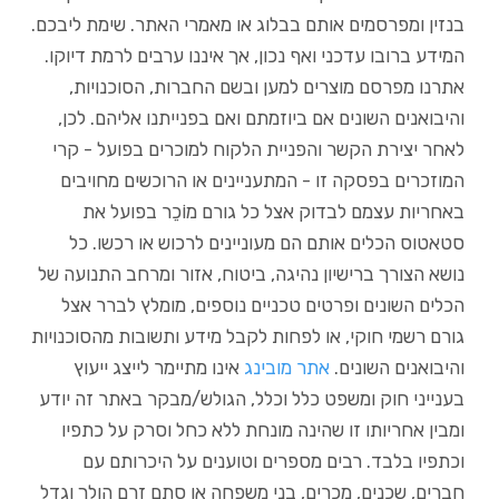
בנזין ומפרסמים אותם בבלוג או מאמרי האתר. שימת ליבכם.
המידע ברובו עדכני ואף נכון, אך איננו ערבים לרמת דיוקו.
אתרנו מפרסם מוצרים למען ובשם החברות, הסוכנויות,
והיבואנים השונים אם ביוזמתם ואם בפנייתנו אליהם. לכן,
לאחר יצירת הקשר והפניית הלקוח למוכרים בפועל - קרי
המוזכרים בפסקה זו - המתעניינים או הרוכשים מחויבים
באחריות עצמם לבדוק אצל כל גורם מוֹכֵר בפועל את
סטאטוס הכלים אותם הם מעוניינים לרכוש או רכשו. כל
נושא הצורך ברישיון נהיגה, ביטוח, אזור ומרחב התנועה של
הכלים השונים ופרטים טכניים נוספים, מומלץ לברר אצל
גורם רשמי חוקי, או לפחות לקבל מידע ותשובות מהסוכנויות
והיבואנים השונים.
אתר מובינג
אינו מתיימר לייצג ייעוץ
בענייני חוק ומשפט כלל וכלל, הגולש/מבקר באתר זה יודע
ומבין אחריותו זו שהינה מונחת ללא כחל וסרק על כתפיו
וכתפיו בלבד. רבים מספרים וטוענים על היכרותם עם
חברים, שכנים, מכרים, בני משפחה או סתם זרם הולך וגדל