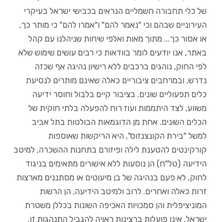
של כלי תחבורה חשמליים הנראים בכבישי ישראל בעיקרי
העירוניים שבהם וכי "נאמר להם" ו"אמרו להם" כי מותר כך,
או אסור כך... מתוך מאות ואלפי שיחות שניהלנו עם קהל
באתר, אנו יודעים לומר בוודאות כי רבים עושים שימוש שלא
לפי החוק, נוהגים ברכבים ללא רישיון נהיגה אף שכזה
נדרש, ובמרחבים ציבוריים כאלה שאינם מותרים לנסיעת
כלים תפעוליים שונים. בציבור קיים בלבול וחוסר ידיעה
משווע, לצד היתממות ועוז רוח להפעלה בלתי חוקית של
הכלים השונים. אחת מן הדוגמאות הבולטות בתל אביב
למשל "בירת הקונצנזוס", היא הריקשות שאוספות
קורקינטים להטענת לילה ופיזורם בתחנות ההשכרה, למיטב
הידיעה (טל"ח) הן נוסעות ללא אישורים מתאימים בניגוד
לחוק, לא פעם בנהיגה של בן מיעוטים או מסתננים מארצות
זרות כאלה ואחרים. לרוב ולמיטב הידיעה, הן הרשות
המוניציפלית והן סמכויות האכיפה השונות בכללן משטרת
ישראל, אינן פועלות ברצינות ראויה להגביל התנהגות זו.