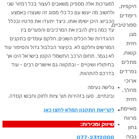
למערכות אלה מספיק משאבים לעצור בכל רמזור שני
היקפית,
ולחשוב מה יעשו עם כל כלי מסוג זה שעצרו באמצע
ריפודים
הכביש. היכן ישימו אותו, כיצד יתעדו את פרטיו ובכלל
ספורטיביים,
עד כמה ניתן להבין את המרכיבים והפערים בין
מגן
ההגדרות של הכלים השונים, חלקם עומדים בתקנים
חזית
המורשים וחלקם לא. בקיצור הבלבול גדול והסיפור עוד
קשוח,
לא נגמר, תחום הרכב החשמלי הקטן בישראל הינו אך
מתלים
בחיתוליו ושינויים - ובתקווה גם אישורים רבים - עוד
נפרדים
בדרכם להתהוות.
ארוכי
גלישה נעימה
מהלך,
ובינתיים, סעו בזהירות תוך ציות לחוק וחבשו קסדה.
חזית
מאיימת,
לקריאת התקנון המלא לחצו כאן
מרווח
שיווק ומכירות:
גחון
גבוה
077-2312000​