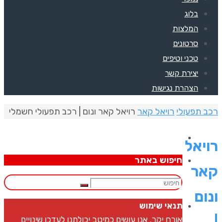
בלוג
המלצות
סרטונים
טכני וטיפים
יצירת קשר
הצהרת נגישות
רכב תפעולי
רויאל קאר
רויאל קאר ונום | רכב תפעולי חשמלי
רויאל
חיפוש באתר
קאר
ונום
תנאי שימוש
|
אורח יקר, אנו עושים כמיטב יכולתנו לעדכן שינויים