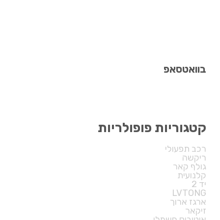
בוואטסאפ
055-9107720
קטגוריות פופולריות
רכב תפעולי
ריקשה
גולף קאר
קלנועית
יד 2
LVTONG
ארגז ארוך
זיקאר
אוטובוס חשמלי