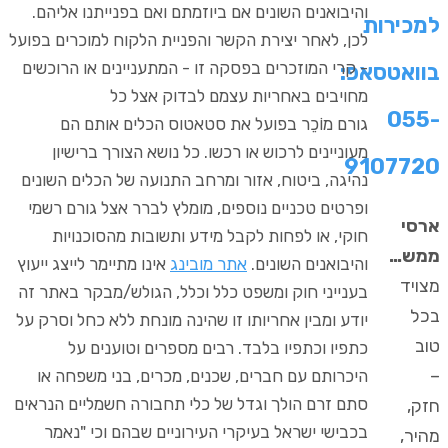
והיבואנים השונים אם ביוזמתם ואם בפנייתנו אליהם.
למכירות
לכן, לאחר יצירת הקשר והפניית הלקוח למוכרים בפועל
- קרי המוזכרים בפסקה זו - המתעניינים או הרוכשים
בוואטסאפ:
מחויבים באחריות עצמם לבדוק אצל כל
055-
גורם מוֹכֵר בפועל את סטאטוס הכלים אותם הם
מעוניינים לרכוש או רכשו. כל נושא הצורך ברישיון
9107720
נהיגה, ביטוח, אזור ומרחב התנועה של הכלים השונים
ופרטים טכניים נוספים, מומלץ לברר אצל גורם רשמי
ארסי
חוקי, או לפחות לקבל מידע ותשובות מהסוכנויות
ממש…
והיבואנים השונים.
אתר מובינג
אינו מתיימר לייצג ייעוץ
מצויד
בענייני חוק ומשפט כלל וכלל, הגולש/מבקר באתר זה
בכל
יודע ומבין אחריותו זו שהינה מונחת ללא כחל וסרק על
טוב
כתפיו וכתפיו בלבד. רבים מספרים וטוענים על
–
היכרותם עם חברים, שכנים, מכרים, בני משפחה או
סתם זרם הולך וגדל של כלי תחבורה חשמליים הנראים
חזק,
בכבישי ישראל בעיקרי העירוניים שבהם וכי "נאמר
מהיר,