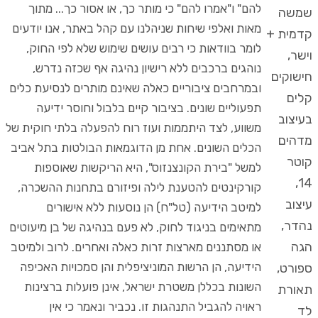
להם" ו"אמרו להם" כי מותר כך, או אסור כך... מתוך
שמשה
מאות ואלפי שיחות שניהלנו עם קהל באתר, אנו יודעים
קדמית +
לומר בוודאות כי רבים עושים שימוש שלא לפי החוק,
וישר,
נוהגים ברכבים ללא רישיון נהיגה אף שכזה נדרש,
חישוקים
ובמרחבים ציבוריים כאלה שאינם מותרים לנסיעת כלים
קלים
תפעוליים שונים. בציבור קיים בלבול וחוסר ידיעה
בעיצוב
משווע, לצד היתממות ועוז רוח להפעלה בלתי חוקית של
מדהים
הכלים השונים. אחת מן הדוגמאות הבולטות בתל אביב
קוטר
למשל "בירת הקונצנזוס", היא הריקשות שאוספות
14,
קורקינטים להטענת לילה ופיזורם בתחנות ההשכרה,
עיצוב
למיטב הידיעה (טל"ח) הן נוסעות ללא אישורים
נהדר,
מתאימים בניגוד לחוק, לא פעם בנהיגה של בן מיעוטים
הגה
או מסתננים מארצות זרות כאלה ואחרים. לרוב ולמיטב
הידיעה, הן הרשות המוניציפלית והן סמכויות האכיפה
ספורט,
השונות בכללן משטרת ישראל, אינן פועלות ברצינות
תאורת
ראויה להגביל התנהגות זו. נכביר ונאמר כי אין
לד