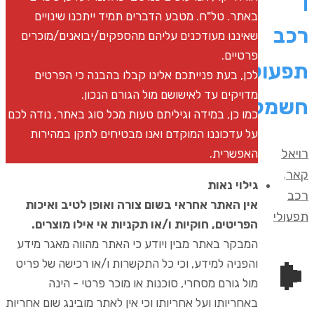
באתר. טל"ח. מטבע הדברים תמיד ייתכנו שינויים
רכב
שאיננו מעודכנים עליהם מהספקים/יבואנים/מוכרים
פרטיים.
תפעולי
לכן, בעת פנייתכם אלינו קבלו בהבנה כי הפרטים
מדויקים עד לאישושם מול הגורם הנכון.
חשמלי
כמו כן, במידה וגיליתם טעות מכל סוג באתר, נודה לכם
על עדכוננו המוקדם ואנו מבטיחים לתקן במהירות
רויאל
האפשרית.
קאר
,
גילוי נאות
רכב
אין האתר אחראי בשום צורה ואופן לטיב ואיכות
תפעולי
הפריטים, חוקיות ו/או תקניות אי אילו מוצרים.
המבקר באתר מבין ויודע כי האתר מהווה מאגר מידע
והפניה למידע, וכי כל התקשרות ו/או רכישה של פריט
מול גורם מסחרי, סוכנות או מוכר פרטי - הינה
באחריותו ועל אחריותו וכי אין לאתר מובינג שום אחריות