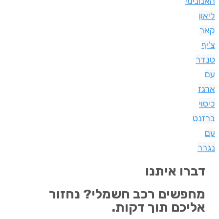
האנונימי
ליאון
קאר
צ'יף
טנדר
עם
ארגז
כיסוי
ברזנט
עם
נגרר
דברו איתנו
מחפשים רכב חשמלי? נחזור
אליכם תוך דקות.