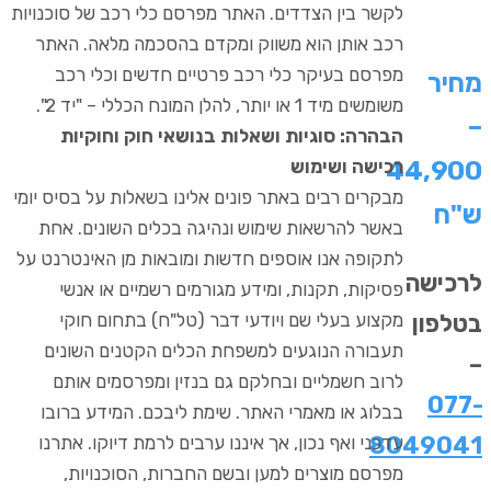
לקשר בין הצדדים. האתר מפרסם כלי רכב של סוכנויות
רכב אותן הוא משווק ומקדם בהסכמה מלאה. האתר
מפרסם בעיקר כלי רכב פרטיים חדשים וכלי רכב
מחיר
משומשים מיד 1 או יותר, להלן המונח הכללי – "יד 2".
–
הבהרה: סוגיות ושאלות בנושאי חוק וחוקיות
44,900
רכישה ושימוש
מבקרים רבים באתר פונים אלינו בשאלות על בסיס יומי
ש"ח
באשר להרשאות שימוש ונהיגה בכלים השונים. אחת
לתקופה אנו אוספים חדשות ומובאות מן האינטרנט על
לרכישה
פסיקות, תקנות, ומידע מגורמים רשמיים או אנשי
בטלפון
מקצוע בעלי שם ויודעי דבר (טל"ח) בתחום חוקי
תעבורה הנוגעים למשפחת הכלים הקטנים השונים
–
לרוב חשמליים ובחלקם גם בנזין ומפרסמים אותם
077-
בבלוג או מאמרי האתר. שימת ליבכם. המידע ברובו
8049041
עדכני ואף נכון, אך איננו ערבים לרמת דיוקו. אתרנו
מפרסם מוצרים למען ובשם החברות, הסוכנויות,