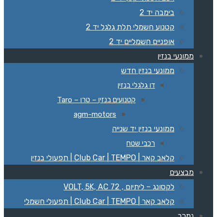
בימבה יד 2
קטנוע חשמלי תלת גלגל יד 2
אופניים חשמליים יד 2
ממונעי בנזין
ממונעי בנזין חדש
דו גלגלי בנזין
קטנועים בנזין – טרו – Taro
agm-motors
ממונעי בנזין יד שנייה
רכבי שטח
קלאב קאר | Club Car | TEMPO | תפעולי בנזין
מבצעים
לקסונג – ליתיום , 72 VOLT, 5K, AC
קלאב קאר | Club Car | TEMPO | תפעולי חשמלי
נמכר