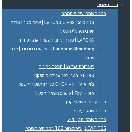
רכב חשמלי
רכב חשמלי עירוני מסחרי
אל וי טונג | LVTONG LT-S2 | ארגז סגור | טנדר
עירוני תפעולי חשמלי
LVTONG | טנדר עירוני חשמלי | ארגז פתוח
Runhorse Shandong | ראנהורס שנדונג | ארגז
פתוח
ראנהורס שנדונג | הובלה בקירור
METRO מטרו רכב עבודה קומפקטי
צ'וק אייץ' | CHOK – H טנדרון תפעולי חשמלי
אזל – Tevi | פיקאפ חשמלי תפעולי
רכב עירוני חשמלי קטן
רכב חשמלי עירוני
רכב חשמלי קטן יד 2
LEAP T03 | ליפמוטור T03 רכב מיני חשמלי