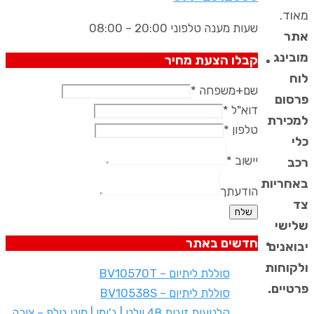
מאוד.
שעות מענה טלפוני 20:00 – 08:00
אתר
מובינג
קבלו הצעת מחיר
לוח
שם+משפחה
*
פרסום
דוא"ל
*
למכירת
טלפון
*
כלי
יישוב
*
רכב
באחריות
הודעתך
צד
שלח
שלישי
חדשים באתר
יבואנים
ולקוחות
סוללת ליתיום – BV10570T
פרטיים.
סוללת ליתיום – BV10538S
קלנועית זוגית 48 וולט | ג'ימי | מיני גולף – צורה