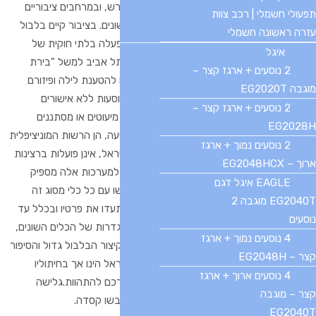
נוהגים ברכבים ללא רישיון נהיגה אף שכזה נדרש, ובמרחבים ציבוריים
תפעולי חשמלי | רכב צוות
כאלה שאינם מותרים לנסיעת כלים תפעוליים שונים. בציבור קיים בלבול
עזרה ראשונה חשמלי
וחוסר ידיעה משווע, לצד היתממות ועוז רוח להפעלה בלתי חוקית של
איגל
הכלים השונים. אחת מן הדוגמאות הבולטות בתל אביב למשל "בירת
2 נוסעים + ארגז קצר –
הקונצנזוס", היא הריקשות שאוספות קורקינטים להטענת לילה ופיזורם
מוגבה EG2020T
בתחנות ההשכרה, למיטב הידיעה (טל"ח) הן נוסעות ללא אישורים
2 נוסעים + ארגז קצר –
מתאימים בניגוד לחוק, לא פעם בנהיגה של בן מיעוטים או מסתננים
EG2028H
מארצות זרות כאלה ואחרים. לרוב ולמיטב הידיעה, הן הרשות המוניציפלית
2 נוסעים נמוך + ארגז
והן סמכויות האכיפה השונות בכללן משטרת ישראל, אינן פועלות ברצינות
ארוך – EG2048HCX
ראויה להגביל התנהגות זו. נכביר ונאמר כי אין למערכות אלה מספיק
EAGLE איגל דגם
משאבים לעצור בכל רמזור שני ולחשוב מה יעשו עם כל כלי מסוג זה
EG2040T מוגבה 2
שעצרו באמצע הכביש. היכן ישימו אותו, כיצד יתעדו את פרטיו ובכלל עד
נוסעים
כמה ניתן להבין את המרכיבים והפערים בין ההגדרות של הכלים השונים,
4 נוסעים נמוך + ארגז
חלקם עומדים בתקנים המורשים וחלקם לא. בקיצור הבלבול גדול והסיפור
קצר – EG2048H
עוד לא נגמר, תחום הרכב החשמלי הקטן בישראל הינו אך בחיתוליו
4 נוסעים ארוך + ארגז
ושינויים – ובתקווה גם אישורים רבים – עוד בדרכם להתהוות.
גלישה
קצר – מוגבה
נעימה
ובינתיים, סעו בזהירות תוך ציות לחוק וחבשו קסדה.
EG2040T