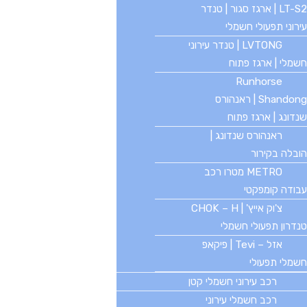
LT-S2 | ארגז סגור | טנדר
קטגוריות פופולריות
עירוני תפעולי חשמלי
רכב תפעולי
ריקשה
LVTONG | טנדר עירוני
גולף קאר
חשמלי | ארגז פתוח
קלנועית
יד 2
Runhorse
LVTONG
ארגז ארוך
Shandong | ראנהורס
זיקאר
אוטובוס חשמלי
שנדונג | ארגז פתוח
שירות תיקונים
ראנהורס שנדונג |
מידע ומדיניות
הובלה בקירור
METRO מטרו רכב
מפת אתר
הצהרת נגישות
עבודה קומפקטי
תקנון ותנאים
מדיניות פרטיות
צ'וק אייץ' | CHOK – H
יצירת קשר
טנדרון תפעולי חשמלי
אזל – Tevi | פיקאפ
חשמלי תפעולי
רכב עירוני חשמלי קטן
הצטרפו לעדכונים
רכב חשמלי עירוני