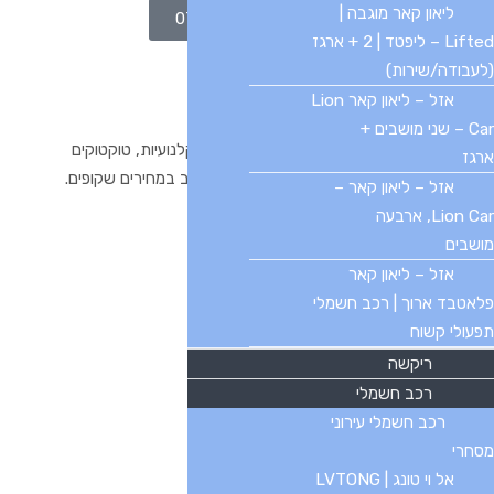
ליאון קאר מוגבה |
חייגו 077-2312000
Lifted – ליפטד | 2 + ארגז
(לעבודה/שירות)
אזל – ליאון קאר Lion
Car – שני מושבים +
הבית הישראלי לרכבים חשמליים יד שנייה, קלנועיות, טוקטוקים
ארגז
וריקשות — עם שירות אישי, אחריות ומגוון רחב במחירים שקופים.
אזל – ליאון קאר –
Lion Car, ארבעה
מושבים
אזל – ליאון קאר
בטלפון
פלאטבד ארוך | רכב חשמלי
077-2312000
תפעולי קשוח
ריקשה
רכב חשמלי
רכב חשמלי עירוני
בוואטסאפ
מסחרי
055-9107720
אל וי טונג | LVTONG