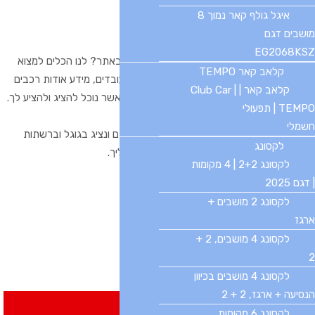
צוות אתר
מובינג
איגל גולף קאר נמוך 8
מושבים דגם
מחפש רכב? רוצה לקנות רכב?
EG2068KSZ‏
מחפש רכב ולא מוצא, מחפש רכב ולא מצאת באתר? לנו הכלים למצוא
קלאב קאר TEMPO
עבורך במאגרי המידע של הסוכנויות עימן אנו עובדים, מידע אודות רכבים
קלאב קאר | Club Car |
משומשים אשר עומדים להימכר או לפני טרייד אשר נוכל להציג ולהציע לך.
TEMPO | תפעולי
מוכר רכב? רוצה למכור רכב?
חשמלי
אנחנו נפרסם עבורך בצורה הטובה ביותר. נקדם ונציג בגוגל וברשתות
לקסונג
החברתיות, נציע ללקוחות וגם נפנה לקוחות אליך.
לקסונג 2+2 | 4 מקומות
נציג את הרכב בצורה מקצועית ומכבדת.
| דגם 2025
בין אם קונה ובין אם מוכר
לקסונג 2 מושבים +
תתחייב אלינו במסמך חוקי
ארגז
לקסונג 4 מושבים, 2 +
2
לקסונג 4 מושבים בכיוון
הנסיעה + ארגז, 2 + 2
חיפוש באתר
לקסונג 6 מקומות