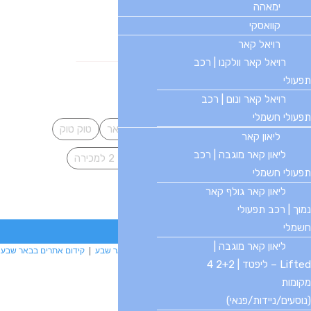
ימאהה
הצטרפו לעדכונים
קוואסקי
רויאל קאר
כתובת
כתובת אימייל
*
רויאל קאר וולקנו | רכב
אימייל
להירשם
תפעולי
תגיות
רויאל קאר ונום | רכב
תפעולי חשמלי
EM רכב תפעולי
סיטי ספיריט
גולף קאר
טוק טוק
ליאון קאר
ליאון קאר מוגבה | רכב
טוקטוק חשמלי
ליאון קאר
טוק טוק יד 2 למכירה
תפעולי חשמלי
מצברים לריקשה
לקסונג
ליאון קאר גולף קאר
נמוך | רכב תפעולי
חשמלי
ליאון קאר מוגבה |
בניית אתרים
|
בניית אתרים באר שבע
|
בניית אתרים בבאר שבע
|
קידום אתרים בבאר שבע
Lifted – ליפטד | 2+2 4
|
קידום אתרים
|
מקומות
(נוסעים/ניידות/פנאי)