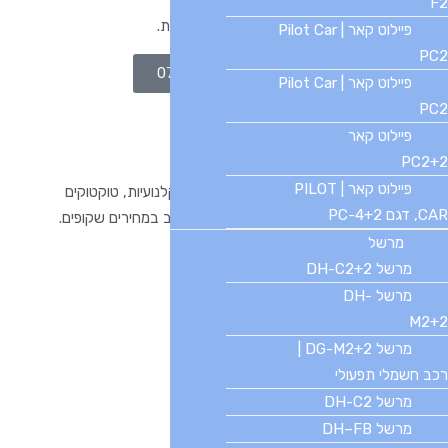
F2
מחפשים רכב חשמלי? נחזור אליכם תוך דקות.
פיילוט קאר | Pilot Car
PC2
חייגו 077-2312000
פיילוט קאר | Pilot Car
PC2
פיילוט קאר
PC2+2
פיילוט קאר | PILOT
הבית הישראלי לרכבים חשמליים יד שנייה, קלנועיות, טוקטוקים
CAR, דגם PC-4+2
וריקשות — עם שירות אישי, אחריות ומגוון רחב במחירים שקופים.
מרשל
מרשל DH-C2+2
מרשל DH-
M2+2‏
בטלפון
077-2312000
מרשל 2+DG-M2 |
רכב חשמלי תפעולי
מרשל DH-C2
מרשל DH–FB