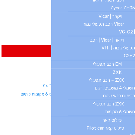
רכב תפעולי זיקאר
Zycar ZH05
יישוב
*
ויקאר | Vicar
Vicar רכב תפעולי נמוך
הודעתך
| VG-C2‏
שלח
ויקאר | Vicar | רכב
תפעולי גבוה | VH-
חדשים באתר
C2+2
EM רכב תפעולי
סוללת ליתיום – BV10570T
ZXK
סוללת ליתיום – BV10538S
ZXK – רכב תפעולי
קלנועית זוגית 48 וולט | ג'ימי | מיני גולף – צורה חדשה
חשמלי 4 מושבים, דגם
LVTONG 827G LONG 4+2 | רכב תפעולי חשמלי 6 מקומות ליתיום
פרימיום פנאי שטח
למכירה רכב תפעולי חשמלי עם ארגז יד 2, e-car
ZXK רכב תפעולי
חשמלי 6 מקומות
פיילוט קאר
פיילוט קאר Pilot car
דברו איתנו