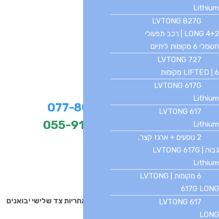
Lithium
LVTONG 827G
LONG 4+2 | רכב תפעולי
חשמלי 6 מקומות ליתיום
LVTONG 727
LIFTED | 6 מקומות
LVTONG 617G
למכירות
Lithium
בטלפון –
077-8049041
LVTONG 617
בוואטסאפ:
055-9107720
Lithium
2 נוסעים + ארגז קצר,
גבוה | LVTONG 617G
Lithium
6 מקומות | LVTONG
617G LONG
אתר מובינג לוח פרסום למכירת כלי רכב באחריות צד שלישי יבואנים
LVTONG 617
ולקוחות פרטיים.
LONG