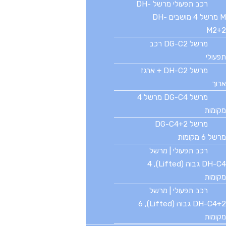
בוואטסאפ
רכב תפעולי מרשל DH-
055-9107720
M מרשל 4 מושבים DH-
M2+2
קטגוריות פופולריות
מרשל DG-C2 רכב
רכב תפעולי
תפעולי
ריקשה
גולף קאר
מרשל DH-C2 + ארגז
קלנועית
יד 2
ארוך
LVTONG
מרשל DG-C4 מרשל 4
ארגז ארוך
זיקאר
מקומות
אוטובוס חשמלי
שירות תיקונים
מרשל DG-C4+2
מרשל 6 מקומות
מידע ומדיניות
רכב תפעולי | מרשל
מפת אתר
DH-C4 גבוה (Lifted), 4
הצהרת נגישות
תקנון ותנאים
מקומות
מדיניות פרטיות
יצירת קשר
רכב תפעולי | מרשל
DH-C4+2 גבוה (Lifted), 6
מקומות