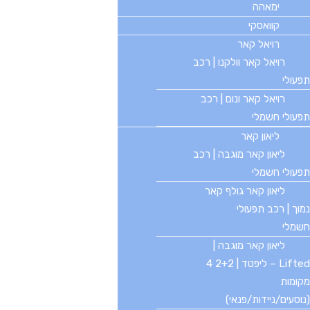
ימאהה
קוואסקי
רויאל קאר
בטלפון
רויאל קאר וולקנו | רכב
077-2312000
תפעולי
רויאל קאר ונום | רכב
תפעולי חשמלי
ליאון קאר
בוואטסאפ
ליאון קאר מוגבה | רכב
055-9107720
תפעולי חשמלי
קטגוריות פופולריות
ליאון קאר גולף קאר
נמוך | רכב תפעולי
רכב תפעולי
ריקשה
חשמלי
גולף קאר
קלנועית
ליאון קאר מוגבה |
יד 2
LVTONG
Lifted – ליפטד | 2+2 4
ארגז ארוך
מקומות
זיקאר
אוטובוס חשמלי
(נוסעים/ניידות/פנאי)
שירות תיקונים