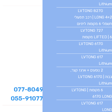
קורקינטים
Lithium
LVTONG 827G
LONG 4+2 | רכב תפעולי
חשמלי 6 מקומות ליתיום
LVTONG 727
LIFTED | 6 מקומות
LVTONG 617G
Lithium
19,000 ₪
LVTONG 617
מחיר:
Lithium
2 נוסעים + ארגז קצר,
* לא כולל הובלה
גבוה | LVTONG 617G
* המחירים כוללים מע"מ
Lithium
לרכישה בטלפון –
077-8049041
6 מקומות | LVTONG
617G LONG
למכירות
בוואטסאפ
:
055-9107720
LVTONG 617
LONG