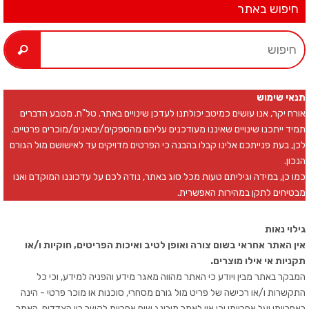
חיפוש באתר
תנאי שימוש
אורח יקר, אנו עושים כמיטב יכולתנו לעדכן שינויים באתר. טל"ח. מטבע הדברים
תמיד ייתכנו שינויים שאיננו מעודכנים עליהם מהספקים/יבואנים/מוכרים פרטיים.
לכן, בעת פנייתכם אלינו קבלו בהבנה כי הפרטים מדויקים עד לאישושם מול הגורם
הנכון.
כמו כן, במידה וגיליתם טעות מכל סוג באתר, נודה לכם על עדכוננו המוקדם ואנו
מבטיחים לתקן במהירות האפשרית.
גילוי נאות
אין האתר אחראי בשום צורה ואופן לטיב ואיכות הפריטים, חוקיות ו/או
תקניות אי אילו מוצרים.
המבקר באתר מבין ויודע כי האתר מהווה מאגר מידע והפניה למידע, וכי כל
התקשרות ו/או רכישה של פריט מול גורם מסחרי, סוכנות או מוכר פרטי - הינה
באחריותו ועל אחריותו וכי אין לאתר מובינג שום אחריות לקשר בין הצדדים. האתר