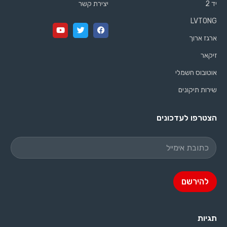
יד 2
יצירת קשר
LVTONG
ארגז ארוך
זיקאר
אוטובוס חשמלי
שירות תיקונים
הצטרפו לעדכונים
א
כ
י
ת
מ
ו
י
ב
י
ת
להירשם
ל
א
כ
י
ת
מ
ו
י
תגיות
ב