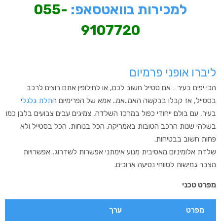
למכירות בוואטסאפ:
055-
9107720
ליברו אופני פרמיום
הכי יפים בעיר… אם סטייל חשוב לכם, או לחילופין אתם רוצים לרכב
בסטייל, אז קבלו בבקשה האמ..אמ.. אמא של הפרימיום ה
תלת גלגל
י
בעיר, עם בולם ייחודי כפול במרכז השלדה, צמיגים עבים צבועים בלבן כמו
בשלהי שנות הרכב הטובות באמריקה. הכל בנוחות, הכל בסטייל ולא
פחות חשוב בבטיחות.
שלדת אלומיניום מאסיבית מנוע אימתני אפשרות לשדרוג, אפשרויות
מצבר גמישות לטווחי נסיעה ארוכים.
מפרט טכני
מפרט
ערך