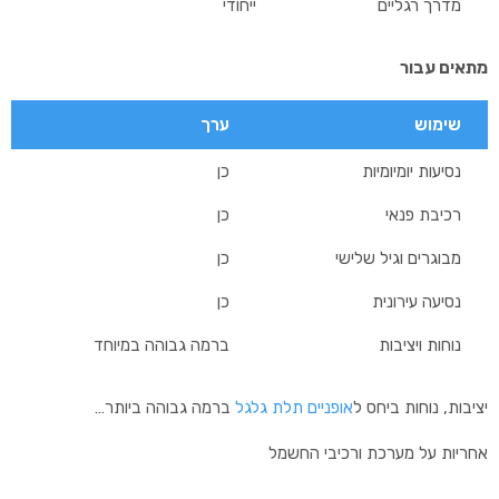
מדרך רגליים
ייחודי
מתאים עבור
שימוש
ערך
נסיעות יומיומיות
כן
רכיבת פנאי
כן
מבוגרים וגיל שלישי
כן
נסיעה עירונית
כן
נוחות ויציבות
ברמה גבוהה במיוחד
יציבות, נוחות ביחס ל
אופניים תלת גלגל
ברמה גבוהה ביותר…
אחריות על מערכת ורכיבי החשמל