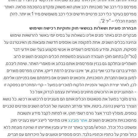
מפרסם כלי רכב של סוכנויות רכב אותן הוא משווק ומקדם בהסכמה מלאה. האתר
מפרסם בעיקר כלי רכב פרטיים חדשים וכלי רכב משומשים מיד 1 או יותר, להלן
המונח הכללי – "יד 2".
הבהרה: סוגיות ושאלות בנושאי חוק וחוקיות רכישה ושימוש
מבקרים רבים באתר פונים אלינו בשאלות על בסיס יומי באשר להרשאות שימוש
ונהיגה בכלים השונים. אחת לתקופה אנו אוספים חדשות ומובאות מן האינטרנט על
פסיקות, תקנות, ומידע מגורמים רשמיים או אנשי מקצוע בעלי שם ויודעי דבר
(טל"ח) בתחום חוקי תעבורה הנוגעים למשפחת הכלים הקטנים השונים לרוב
חשמליים ובחלקם גם בנזין ומפרסמים אותם בבלוג או מאמרי האתר. שימת ליבכם.
המידע ברובו עדכני ואף נכון, אך איננו ערבים לרמת דיוקו. אתרנו מפרסם מוצרים
למען ובשם החברות, הסוכנויות, והיבואנים השונים אם ביוזמתם ואם בפנייתנו אליהם.
לכן, לאחר יצירת הקשר והפניית הלקוח למוכרים בפועל - קרי המוזכרים בפסקה זו
- המתעניינים או הרוכשים מחויבים באחריות עצמם לבדוק אצל כל
גורם מוֹכֵר בפועל את סטאטוס הכלים אותם הם מעוניינים לרכוש או רכשו. כל נושא
הצורך ברישיון נהיגה, ביטוח, אזור ומרחב התנועה של הכלים השונים ופרטים טכניים
נוספים, מומלץ לברר אצל גורם רשמי חוקי, או לפחות לקבל מידע ותשובות
מהסוכנויות והיבואנים השונים.
אתר מובינג
אינו מתיימר לייצג ייעוץ בענייני חוק
ומשפט כלל וכלל, הגולש/מבקר באתר זה יודע ומבין אחריותו זו שהינה מונחת ללא
כחל וסרק על כתפיו וכתפיו בלבד. רבים מספרים וטוענים על היכרותם עם חברים,