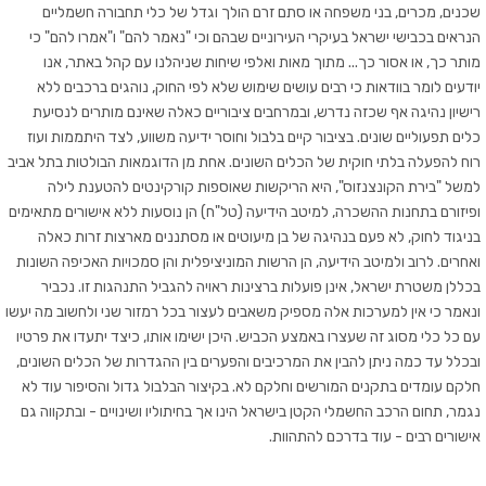
שכנים, מכרים, בני משפחה או סתם זרם הולך וגדל של כלי תחבורה חשמליים
הנראים בכבישי ישראל בעיקרי העירוניים שבהם וכי "נאמר להם" ו"אמרו להם" כי
מותר כך, או אסור כך... מתוך מאות ואלפי שיחות שניהלנו עם קהל באתר, אנו
יודעים לומר בוודאות כי רבים עושים שימוש שלא לפי החוק, נוהגים ברכבים ללא
רישיון נהיגה אף שכזה נדרש, ובמרחבים ציבוריים כאלה שאינם מותרים לנסיעת
כלים תפעוליים שונים. בציבור קיים בלבול וחוסר ידיעה משווע, לצד היתממות ועוז
רוח להפעלה בלתי חוקית של הכלים השונים. אחת מן הדוגמאות הבולטות בתל אביב
למשל "בירת הקונצנזוס", היא הריקשות שאוספות קורקינטים להטענת לילה
ופיזורם בתחנות ההשכרה, למיטב הידיעה (טל"ח) הן נוסעות ללא אישורים מתאימים
בניגוד לחוק, לא פעם בנהיגה של בן מיעוטים או מסתננים מארצות זרות כאלה
ואחרים. לרוב ולמיטב הידיעה, הן הרשות המוניציפלית והן סמכויות האכיפה השונות
בכללן משטרת ישראל, אינן פועלות ברצינות ראויה להגביל התנהגות זו. נכביר
ונאמר כי אין למערכות אלה מספיק משאבים לעצור בכל רמזור שני ולחשוב מה יעשו
עם כל כלי מסוג זה שעצרו באמצע הכביש. היכן ישימו אותו, כיצד יתעדו את פרטיו
ובכלל עד כמה ניתן להבין את המרכיבים והפערים בין ההגדרות של הכלים השונים,
חלקם עומדים בתקנים המורשים וחלקם לא. בקיצור הבלבול גדול והסיפור עוד לא
נגמר, תחום הרכב החשמלי הקטן בישראל הינו אך בחיתוליו ושינויים - ובתקווה גם
אישורים רבים - עוד בדרכם להתהוות.