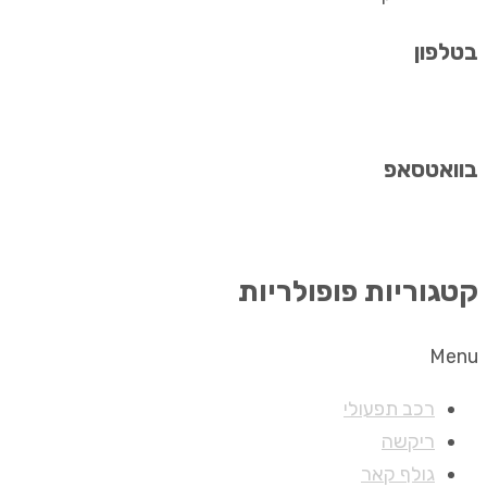
בטלפון
077-2312000
בוואטסאפ
055-9107720
קטגוריות פופולריות
Menu
רכב תפעולי
ריקשה
גולף קאר