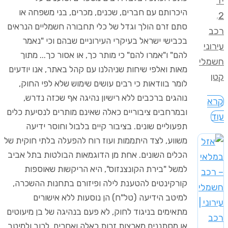
יד
היכרותם עם חברים, שכנים, מכרים, בני משפחה או
,
2
סתם זרם הולך וגדל של כלי תחבורה חשמליים הנראים
רכב
בכבישי ישראל בעיקרי העירוניים שבהם וכי "נאמר
עירוני
להם" ו"אמרו להם" כי מותר כך, או אסור כך... מתוך
חשמלי
מאות ואלפי שיחות שניהלנו עם קהל באתר, אנו יודעים
קטן
לומר בוודאות כי רבים עושים שימוש שלא לפי החוק,
נוהגים ברכבים ללא רישיון נהיגה אף שכזה נדרש,
קרא
ובמרחבים ציבוריים כאלה שאינם מותרים לנסיעת כלים
עוד
תפעוליים שונים. בציבור קיים בלבול וחוסר ידיעה
משווע, לצד היתממות ועוז רוח להפעלה בלתי חוקית של
הכלים השונים. אחת מן הדוגמאות הבולטות בתל אביב
למשל "בירת הקונצנזוס", היא הריקשות שאוספות
קורקינטים להטענת לילה ופיזורם בתחנות ההשכרה,
למיטב הידיעה (טל"ח) הן נוסעות ללא אישורים
מתאימים בניגוד לחוק, לא פעם בנהיגה של בן מיעוטים
או מסתננים מארצות זרות כאלה ואחרים. לרוב ולמיטב