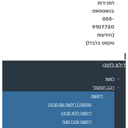
למכירות
בוואטסאפ:
055-
9107720
(הודעות
טקסט בלבד!)
דילוג לתוכן
ראשי
רכב תפעולי
ריקשה
טוקטוק | ריקשה עם קבינה
ריקשה ללא קבינה
ריקשה ארגז סגור