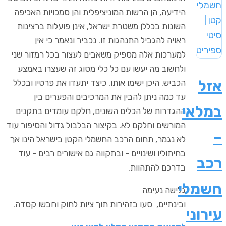
הידיעה, הן הרשות המוניציפלית והן סמכויות האכיפה
השונות בכללן משטרת ישראל, אינן פועלות ברצינות
ראויה להגביל התנהגות זו. נכביר ונאמר כי אין
למערכות אלה מספיק משאבים לעצור בכל רמזור שני
ולחשוב מה יעשו עם כל כלי מסוג זה שעצרו באמצע
אזל
הכביש. היכן ישימו אותו, כיצד יתעדו את פרטיו ובכלל
עד כמה ניתן להבין את המרכיבים והפערים בין
במלאי
ההגדרות של הכלים השונים, חלקם עומדים בתקנים
המורשים וחלקם לא. בקיצור הבלבול גדול והסיפור עוד
–
לא נגמר, תחום הרכב החשמלי הקטן בישראל הינו אך
בחיתוליו ושינויים - ובתקווה גם אישורים רבים - עוד
רכב
בדרכם להתהוות.
חשמלי
גלישה נעימה
ובינתיים, סעו בזהירות תוך ציות לחוק וחבשו קסדה.
עירוני