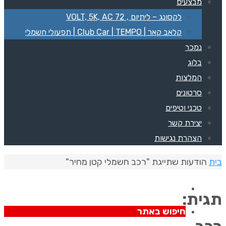
מבצעים
לקסונג – ליתיום , 72 VOLT, 5K, AC
קלאב קאר | Club Car | TEMPO | תפעולי חשמלי
נמכר
בלוג
המלצות
סרטונים
טכני וטיפים
יצירת קשר
הצהרת נגישות
בית
הודעות שתייגת "רכב חשמלי קטן מחיר"
תגית:
חיפוש באתר