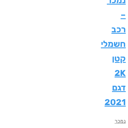
נמכר
–
רכב
חשמלי
קטן
2K
דגם
2021
נמכר