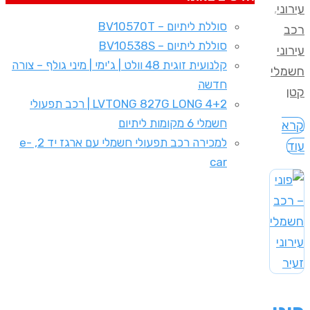
עירוני
,
סוללת ליתיום – BV10570T
רכב
סוללת ליתיום – BV10538S
עירוני
קלנועית זוגית 48 וולט | ג'ימי | מיני גולף – צורה
חשמלי
חדשה
קטן
LVTONG 827G LONG 4+2 | רכב תפעולי
חשמלי 6 מקומות ליתיום
קרא
למכירה רכב תפעולי חשמלי עם ארגז יד 2, e-
עוד
car