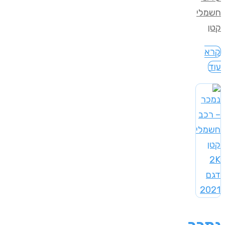
חשמלי
קטן
קרא
עוד