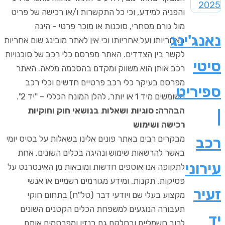
והפניה למידע, וכי כל התקשרות ו/או רכישה של פריט
מול גורם מסחרי, סוכנות או מוכר פרטי - הינה
נאנג'ינג
באחריותו ועל אחריותו וכי אין לאתר מובינג שום אחריות
לקשר בין הצדדים. האתר מפרסם כלי רכב של סוכנויות
סיטי
רכב אותן הוא משווק ומקדם בהסכמה מלאה. האתר
מפרסם בעיקר כלי רכב פרטיים חדשים וכלי רכב
ספיריט
משומשים מיד 1 או יותר, להלן המונח הכללי – "יד 2".
הבהרה: סוגיות ושאלות בנושאי חוק וחוקיות
|
רכישה ושימוש
מבקרים רבים באתר פונים אלינו בשאלות על בסיס יומי
רכב
באשר להרשאות שימוש ונהיגה בכלים השונים. אחת
עירוני
לתקופה אנו אוספים חדשות ומובאות מן האינטרנט על
פסיקות, תקנות, ומידע מגורמים רשמיים או אנשי
זעיר
מקצוע בעלי שם ויודעי דבר (טל"ח) בתחום חוקי
תעבורה הנוגעים למשפחת הכלים הקטנים השונים
יד
לרוב חשמליים ובחלקם גם בנזין ומפרסמים אותם