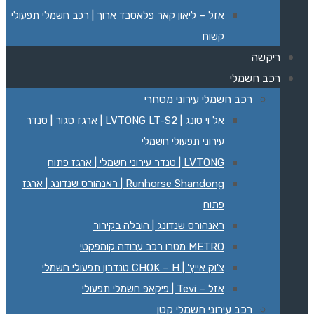
אזל – ליאון קאר פלאטבד ארוך | רכב חשמלי תפעולי
קשוח
ריקשה
רכב חשמלי
רכב חשמלי עירוני מסחרי
אל וי טונג | LVTONG LT-S2 | ארגז סגור | טנדר
עירוני תפעולי חשמלי
LVTONG | טנדר עירוני חשמלי | ארגז פתוח
Runhorse Shandong | ראנהורס שנדונג | ארגז
פתוח
ראנהורס שנדונג | הובלה בקירור
METRO מטרו רכב עבודה קומפקטי
צ'וק אייץ' | CHOK – H טנדרון תפעולי חשמלי
אזל – Tevi | פיקאפ חשמלי תפעולי
רכב עירוני חשמלי קטן