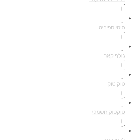
סיטי ספיריט
גולף קאר
טוק טוק
טוקטוק חשמלי
ליאון קאר