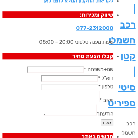
לקריאת התקנון המלא לחצו כאן
|
שיווק ומכירות:
רכב
077-2312000​
חשמלי
שעות מענה טלפוני 20:00 – 08:00
קטן
קבלו הצעת מחיר
|
שם+משפחה
*
דוא"ל
*
סיטי
טלפון
*
יישוב
*
ספיריט
הודעתך
רכב
שלח
חשמלי
חדשים באתר