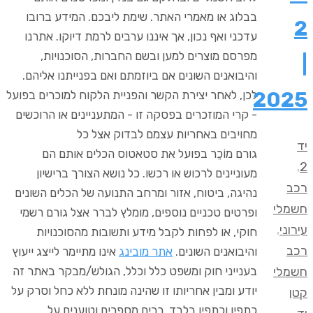
בבלוג או מאמרי האתר. שימת ליבכם. המידע ברובו
2
עדכני ואף נכון, אך איננו ערבים לרמת דיוקו. אתרנו
מפרסם מוצרים למען ובשם החברות, הסוכנויות,
|
והיבואנים השונים אם ביוזמתם ואם בפנייתנו אליהם.
2025
לכן, לאחר יצירת הקשר והפניית הלקוח למוכרים בפועל
- קרי המוזכרים בפסקה זו - המתעניינים או הרוכשים
מחויבים באחריות עצמם לבדוק אצל כל
יד
גורם מוֹכֵר בפועל את סטאטוס הכלים אותם הם
,
2
מעוניינים לרכוש או רכשו. כל נושא הצורך ברישיון
רכב
נהיגה, ביטוח, אזור ומרחב התנועה של הכלים השונים
חשמלי
ופרטים טכניים נוספים, מומלץ לברר אצל גורם רשמי
עירוני
,
חוקי, או לפחות לקבל מידע ותשובות מהסוכנויות
רכב
והיבואנים השונים.
אתר מובינג
אינו מתיימר לייצג ייעוץ
חשמלי
בענייני חוק ומשפט כלל וכלל, הגולש/מבקר באתר זה
יודע ומבין אחריותו זו שהינה מונחת ללא כחל וסרק על
קטן
כתפיו וכתפיו בלבד. רבים מספרים וטוענים על