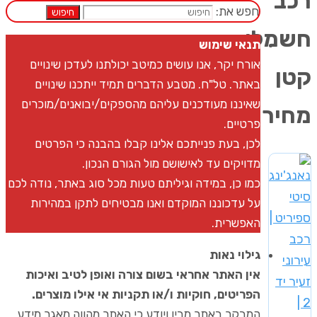
רכב
חפש את:
חיפוש
חשמלי
תנאי שימוש
אורח יקר, אנו עושים כמיטב יכולתנו לעדכן שינויים
קטן
באתר. טל"ח. מטבע הדברים תמיד ייתכנו שינויים
שאיננו מעודכנים עליהם מהספקים/יבואנים/מוכרים
מחיר
פרטיים.
לכן, בעת פנייתכם אלינו קבלו בהבנה כי הפרטים
מדויקים עד לאישושם מול הגורם הנכון.
כמו כן, במידה וגיליתם טעות מכל סוג באתר, נודה לכם
על עדכוננו המוקדם ואנו מבטיחים לתקן במהירות
האפשרית.
גילוי נאות
אין האתר אחראי בשום צורה ואופן לטיב ואיכות
הפריטים, חוקיות ו/או תקניות אי אילו מוצרים.
המבקר באתר מבין ויודע כי האתר מהווה מאגר מידע