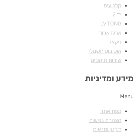
קלנועית
יד 2
LVTONG
ארגז ארוך
זיקאר
אוטובוס חשמלי
שירות תיקונים
מידע ומדיניות
Menu
מפת אתר
הצהרת נגישות
תקנון ותנאים