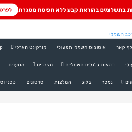
ת בתשלומים בהוראת קבע ללא תפיסת מסגרת
לפרטי
לף קאר
אוטובוס חשמלי תפעולי
קורקינט הארלי
קל
לי
כסאות גלגלים חשמליים
מצברים
מטענים
ים
נמכר
בלוג
המלצות
סרטונים
טכני וטי