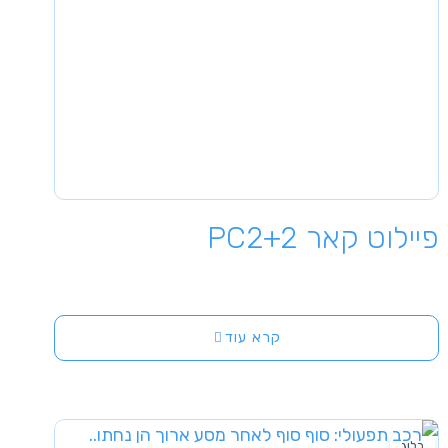
פיילוט קאר PC2+2
קרא עוד
בלוג