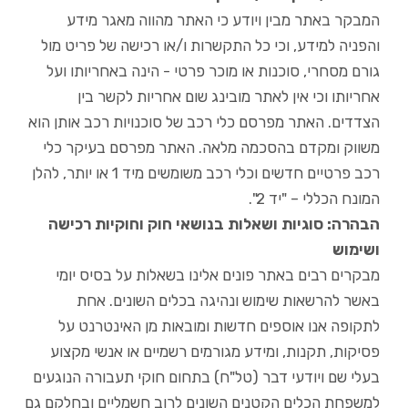
המבקר באתר מבין ויודע כי האתר מהווה מאגר מידע
והפניה למידע, וכי כל התקשרות ו/או רכישה של פריט מול
גורם מסחרי, סוכנות או מוכר פרטי - הינה באחריותו ועל
אחריותו וכי אין לאתר מובינג שום אחריות לקשר בין
הצדדים. האתר מפרסם כלי רכב של סוכנויות רכב אותן הוא
משווק ומקדם בהסכמה מלאה. האתר מפרסם בעיקר כלי
רכב פרטיים חדשים וכלי רכב משומשים מיד 1 או יותר, להלן
המונח הכללי – "יד 2".
הבהרה: סוגיות ושאלות בנושאי חוק וחוקיות רכישה
ושימוש
מבקרים רבים באתר פונים אלינו בשאלות על בסיס יומי
באשר להרשאות שימוש ונהיגה בכלים השונים. אחת
לתקופה אנו אוספים חדשות ומובאות מן האינטרנט על
פסיקות, תקנות, ומידע מגורמים רשמיים או אנשי מקצוע
בעלי שם ויודעי דבר (טל"ח) בתחום חוקי תעבורה הנוגעים
למשפחת הכלים הקטנים השונים לרוב חשמליים ובחלקם גם