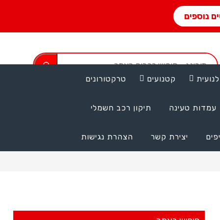
ם נוספים
נועית
קטנועים
טרקטורונים
טל' שיווק ומכירות:
077-2312000 ​
​למכירות בוואטסאפ: 055-
עמדות טעינה
תיקון רכב חשמלי
9107720 (הודעות טקסט בלבד!)
פים
יצירת קשר
הצהרת נגישות