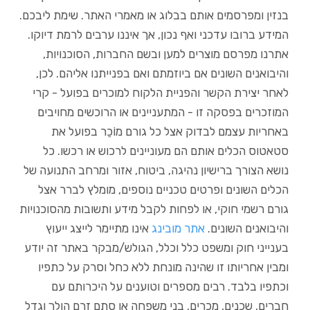
בנזין ומפרסמים אותם בבלוג או מאמרי האתר. שימת ליבכם.
המידע ברובו עדכני ואף נכון, אך איננו ערבים לרמת דיוקו.
אתרנו מפרסם מוצרים למען ובשם החברות, הסוכנויות,
והיבואנים השונים אם ביוזמתם ואם בפנייתנו אליהם. לכן,
לאחר יצירת הקשר והפניית הלקוח למוכרים בפועל - קרי
המוזכרים בפסקה זו - המתעניינים או הרוכשים מחויבים
באחריות עצמם לבדוק אצל כל גורם מוֹכֵר בפועל את
סטאטוס הכלים אותם הם מעוניינים לרכוש או רכשו. כל
נושא הצורך ברישיון נהיגה, ביטוח, אזור ומרחב התנועה של
הכלים השונים ופרטים טכניים נוספים, מומלץ לברר אצל
גורם רשמי חוקי, או לפחות לקבל מידע ותשובות מהסוכנויות
והיבואנים השונים.
אתר מובינג
אינו מתיימר לייצג ייעוץ
בענייני חוק ומשפט כלל וכלל, הגולש/מבקר באתר זה יודע
ומבין אחריותו זו שהינה מונחת ללא כחל וסרק על כתפיו
וכתפיו בלבד. רבים מספרים וטוענים על היכרותם עם
חברים, שכנים, מכרים, בני משפחה או סתם זרם הולך וגדל