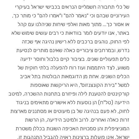
של כלי תחבורה חשמליים הנראים בכבישי ישראל בעיקרי
העירוניים שבהם וכי "נאמר להם" ו"אמרו להם" כי מותר כך,
או אסור כך... מתוך מאות ואלפי שיחות שניהלנו עם קהל
באתר, אנו יודעים לומר בוודאות כי רבים עושים שימוש שלא
לפי החוק, נוהגים ברכבים ללא רישיון נהיגה אף שכזה
נדרש, ובמרחבים ציבוריים כאלה שאינם מותרים לנסיעת
כלים תפעוליים שונים. בציבור קיים בלבול וחוסר ידיעה
משווע, לצד היתממות ועוז רוח להפעלה בלתי חוקית של
הכלים השונים. אחת מן הדוגמאות הבולטות בתל אביב
למשל "בירת הקונצנזוס", היא הריקשות שאוספות
קורקינטים להטענת לילה ופיזורם בתחנות ההשכרה, למיטב
הידיעה (טל"ח) הן נוסעות ללא אישורים מתאימים בניגוד
לחוק, לא פעם בנהיגה של בן מיעוטים או מסתננים מארצות
זרות כאלה ואחרים. לרוב ולמיטב הידיעה, הן הרשות
המוניציפלית והן סמכויות האכיפה השונות בכללן משטרת
ישראל, אינן פועלות ברצינות ראויה להגביל התנהגות זו.